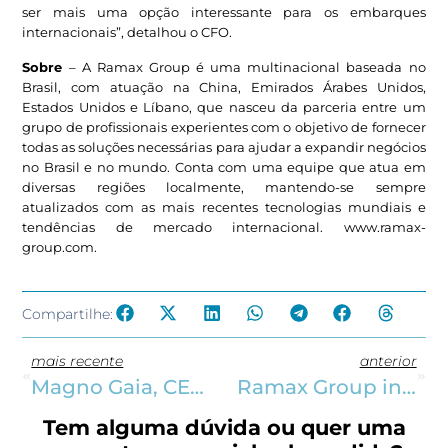
ser mais uma opção interessante para os embarques
internacionais”, detalhou o CFO.
Sobre
– A Ramax Group é uma multinacional baseada no
Brasil, com atuação na China, Emirados Árabes Unidos,
Estados Unidos e Líbano, que nasceu da parceria entre um
grupo de profissionais experientes com o objetivo de fornecer
todas as soluções necessárias para ajudar a expandir negócios
no Brasil e no mundo. Conta com uma equipe que atua em
diversas regiões localmente, mantendo-se sempre
atualizados com as mais recentes tecnologias mundiais e
tendências de mercado internacional. www.ramax-
group.com.
Compartilhe:
mais recente
anterior
Magno Gaia, CEO do Ramax Group, destacou o sucesso do Dia de Campo
Ramax Group inaugura 1º frigorífico no Pará com capacidade de 400 abates diários
Tem alguma dúvida ou quer uma