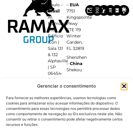
Paulo –
–
EUA
Brasil
7751
Al.
Kingspointe
Mamoré,
Pkwy
503
STE 119
Edifício
Winter
Icon |
Garden,
Sala 131
FL 32819
& 132
Shenzhen
Alphaville
–
China
| SP
Shekou
06454-
040
Gerenciar o consentimento
+55 (11)
95600-
Para fornecer as melhores experiências, usamos tecnologias como
9936
cookies para armazenar e/ou acessar informações do dispositivo. O
Beirute –
consentimento para essas tecnologias nos permitirá processar dados
Líbano
como comportamento de navegação ou IDs exclusivos neste site. Não
Jdita |
consentir ou retirar o consentimento pode afetar negativamente certos
recursos e funções.
Vale do
Bekaa