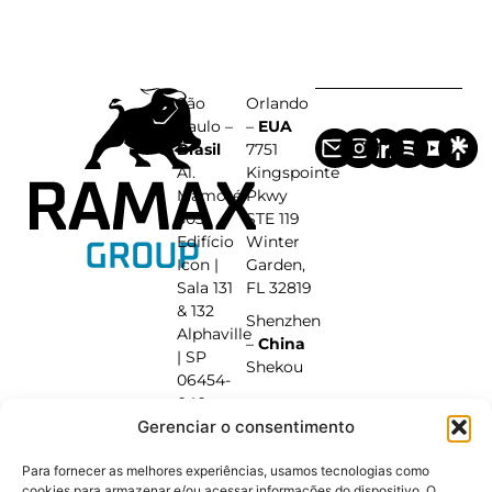
São
Orlando
Paulo –
–
EUA
Brasil
7751
Al.
Kingspointe
Mamoré,
Pkwy
503
STE 119
Edifício
Winter
Icon |
Garden,
Sala 131
FL 32819
& 132
Shenzhen
Alphaville
–
China
| SP
Shekou
06454-
040
Gerenciar o consentimento
+55 (11)
95600-
Para fornecer as melhores experiências, usamos tecnologias como
9936
cookies para armazenar e/ou acessar informações do dispositivo. O