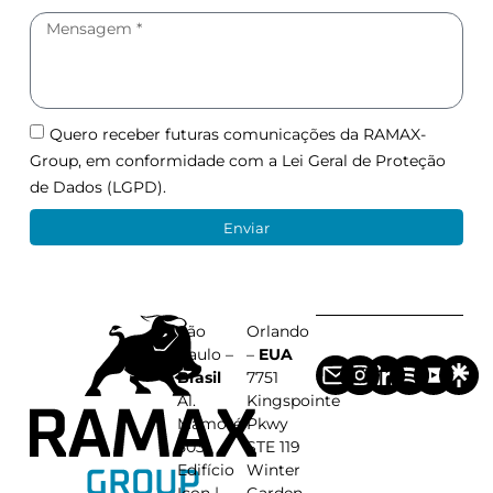
Quero receber futuras comunicações da RAMAX-
Group, em conformidade com a Lei Geral de Proteção
de Dados (LGPD).
Enviar
São
Orlando
Paulo –
–
EUA
Brasil
7751
Al.
Kingspointe
Mamoré,
Pkwy
503
STE 119
Edifício
Winter
Icon |
Garden,