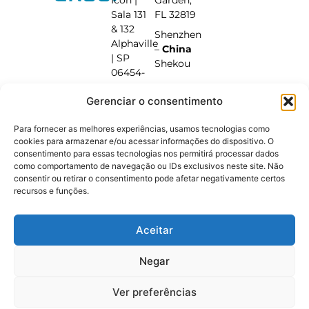
Sala 131
FL 32819
& 132
Shenzhen
Alphaville
–
China
| SP
Shekou
06454-
040
Gerenciar o consentimento
+55 (11)
95600-
Para fornecer as melhores experiências, usamos tecnologias como
9936
cookies para armazenar e/ou acessar informações do dispositivo. O
Beirute –
consentimento para essas tecnologias nos permitirá processar dados
Líbano
como comportamento de navegação ou IDs exclusivos neste site. Não
consentir ou retirar o consentimento pode afetar negativamente certos
Jdita |
recursos e funções.
Vale do
Bekaa
Aceitar
Negar
© 2026 RAMAX-Group
Política de Privacidade
Ver preferências
Designed by Atelier de Design
Coded by FAPNET