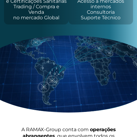
e Certificações Sanitárias
Acesso a mercados
Trading / Compra e
internos
Venda
Consultoria
no mercado Global
Suporte Técnico
A RAMAX-Group conta com
operações
abrangentes
, que envolvem todos os