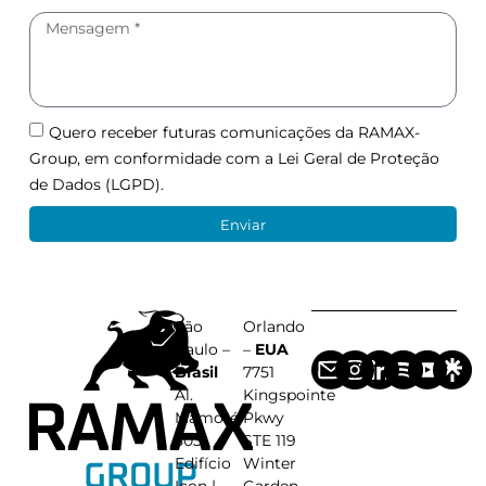
Quero receber futuras comunicações da RAMAX-
Group, em conformidade com a Lei Geral de Proteção
de Dados (LGPD).
Enviar
São
Orlando
Paulo –
–
EUA
Brasil
7751
Al.
Kingspointe
Mamoré,
Pkwy
503
STE 119
Edifício
Winter
Icon |
Garden,