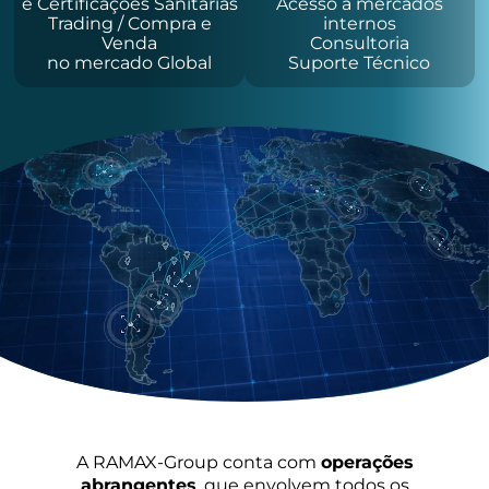
e Certificações Sanitárias
Acesso a mercados
Trading / Compra e
internos
Venda
Consultoria
no mercado Global
Suporte Técnico
A RAMAX-Group conta com
operações
abrangentes
, que envolvem todos os