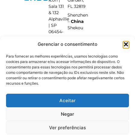
Sala 131
FL 32819
& 132
Shenzhen
Alphaville
–
China
| SP
Shekou
06454-
040
Gerenciar o consentimento
+55 (11)
95600-
Para fornecer as melhores experiências, usamos tecnologias como
9936
cookies para armazenar e/ou acessar informações do dispositivo. O
Beirute –
consentimento para essas tecnologias nos permitirá processar dados
Líbano
como comportamento de navegação ou IDs exclusivos neste site. Não
consentir ou retirar o consentimento pode afetar negativamente certos
Jdita |
recursos e funções.
Vale do
Bekaa
Aceitar
Negar
© 2026 RAMAX-Group
Política de Privacidade
Ver preferências
Designed by Atelier de Design
Coded by FAPNET