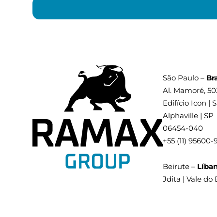
São Paulo –
Bra
Al. Mamoré, 50
Edifício Icon | S
Alphaville | SP
06454-040
+55 (11) 95600-
Beirute –
Líba
Jdita | Vale do