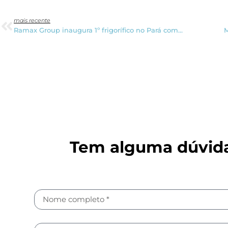
mais recente
Ramax Group inaugura 1º frigorífico no Pará com capacidade de 400 abates diários
Tem alguma dúvida