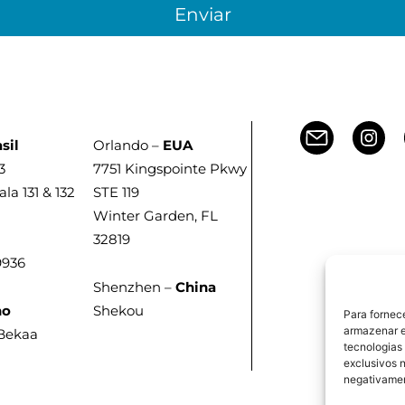
Enviar
sil
Orlando –
EUA
3
7751 Kingspointe Pkwy
ala 131 & 132
STE 119
Winter Garden, FL
32819
9936
Shenzhen –
China
no
Shekou
Para fornec
armazenar e
 Bekaa
tecnologias
exclusivos n
negativamen