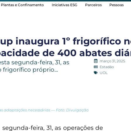
Plantas e Confinamento
Iniciativas ESG
Parceiros
Pessoas
p inaugura 1º frigorífico 
acidade de 400 abates diá
março 31, 2025
ta segunda-feira, 31, as
Estadão
rigorífico próprio...
UOL
s adaptações necessárias — Foto: Divulgação
 segunda-feira, 31, as operações de