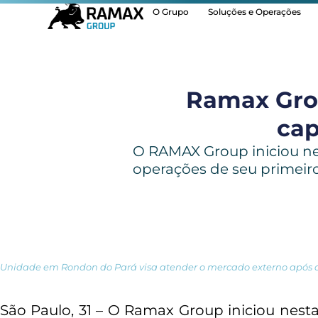
O Grupo
Soluções e Operações
Ramax Grou
cap
O RAMAX Group iniciou nes
operações de seu primeiro f
Unidade em Rondon do Pará visa atender o mercado externo após a
São Paulo, 31 – O Ramax Group iniciou nesta